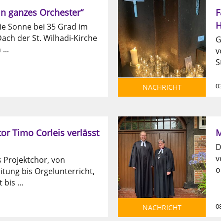
ein ganzes Orchester“
F
H
ie Sonne bei 35 Grad im
ach der St. Wilhadi-Kirche
G
...
v
S
0
NACHRICHT
or Timo Corleis verlässt
M
D
v
 Projektchor, von
o
itung bis Orgelunterricht,
bis ...
08
NACHRICHT