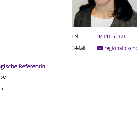
Tel.:
04141 62121
E-Mail:
regionalbisch
ogische Referentin
se
15