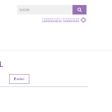
L
teilen