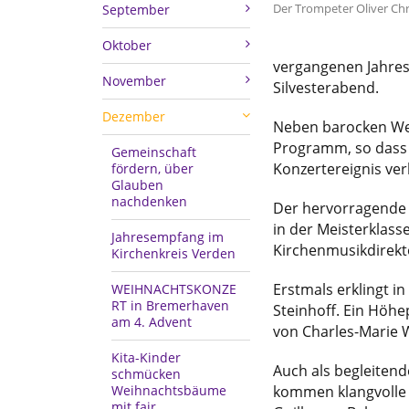
Der Trompeter Oliver Chri
September
Oktober
vergangenen Jahres
November
Silvesterabend.
Dezember
Neben barocken Wer
Programm, so dass s
Gemeinschaft
Konzertereignis ver
fördern, über
Glauben
nachdenken
Der hervorragende j
in der Meisterklasse
Jahresempfang im
Kirchenmusikdirek
Kirchenkreis Verden
Erstmals erklingt i
WEIHNACHTSKONZE
RT in Bremerhaven
Steinhoff. Ein Höh
am 4. Advent
von Charles-Marie W
Kita-Kinder
Auch als begleitend
schmücken
Weihnachtsbäume
kommen klangvolle 
mit fair