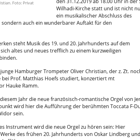
den 31.12.2019 ab 18.00 Uhr in der 
stian. Foto: Privat
Wilhadi-Kirche statt und ist nicht n
ein musikalischer Abschluss des
 sondern auch ein wunderbarer Auftakt für den
ken steht Musik des 19. und 20. Jahrhunderts auf dem
ich altes und neues trefflich zu einem kurzweiligen
binden.
unge Hamburger Trompeter Oliver Christian, der z. Zt. noc
 bei Prof. Matthias Hoefs studiert, konzertiert mt
tor Hauke Ramm.
n diesem Jahr die neue französisch-romantische Orgel von Je
epunkt wird hier die Aufführung der berühmten Toccata F-D
idor sein.
es Instrument wird die neue Orgel zu hören sein: Hier
Werke des frühen 20. Jahrhunderts von Oskar Lindberg un