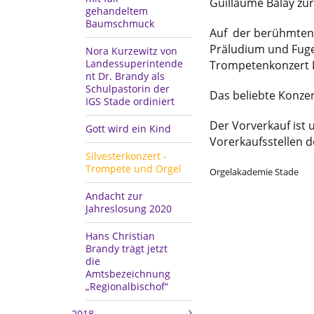
Guillaume Balay zu
gehandeltem
Baumschmuck
Auf der berühmten 
Präludium und Fuge
Nora Kurzewitz von
Landessuperintende
Trompetenkonzert D
nt Dr. Brandy als
Schulpastorin der
Das beliebte Konzer
IGS Stade ordiniert
Der Vorverkauf ist
Gott wird ein Kind
Vorerkaufsstellen 
Silvesterkonzert -
Trompete und Orgel
Orgelakademie Stade
Andacht zur
Jahreslosung 2020
Hans Christian
Brandy trägt jetzt
die
Amtsbezeichnung
„Regionalbischof“
2018