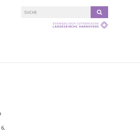
m
 6.