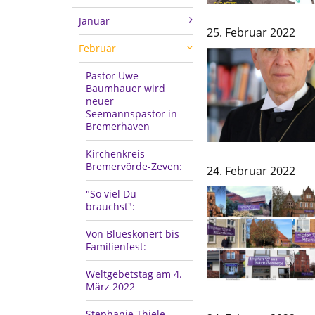
Januar
25. Februar 2022
Februar
Pastor Uwe
Baumhauer wird
neuer
Seemannspastor in
Bremerhaven
Kirchenkreis
Bremervörde-Zeven:
24. Februar 2022
"So viel Du
brauchst":
Von Blueskonert bis
Familienfest:
Weltgebetstag am 4.
März 2022
Stephanie Thiele