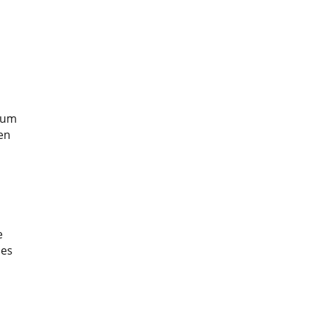
t um
en
e
des