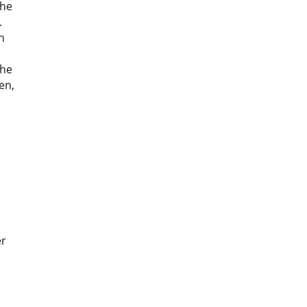
che
.
n
che
en,
er
i