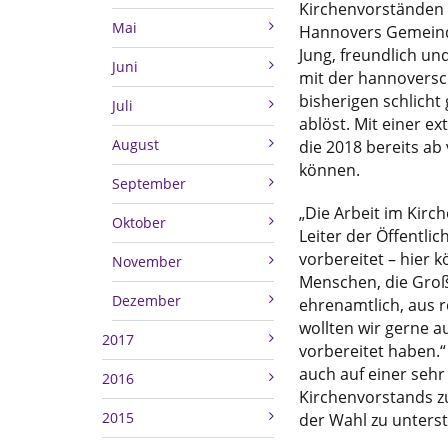
Kirchenvorständen 
Mai
Hannovers Gemeinde
Jung, freundlich un
Juni
mit der hannoversc
bisherigen schlich
Juli
ablöst. Mit einer e
August
die 2018 bereits ab
können.
September
„Die Arbeit im Kirc
Oktober
Leiter der Öffentli
vorbereitet – hier k
November
Menschen, die Groß
Dezember
ehrenamtlich, aus r
wollten wir gerne au
2017
vorbereitet haben.“
auch auf einer sehr
2016
Kirchenvorstands zu
2015
der Wahl zu unterst