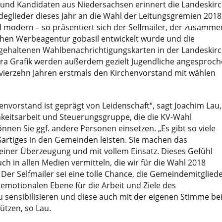
und Kandidaten aus Niedersachsen erinnert die Landeskir
glieder dieses Jahr an die Wahl der Leitungsgremien 2018
d modern – so präsentiert sich der Selfmailer, der zusamme
hen Werbeagentur gobasil entwickelt wurde und die
t gehaltenen Wahlbenachrichtigungskarten in der Landeskir
xtra Grafik werden außerdem gezielt Jugendliche angesproch
 vierzehn Jahren erstmals den Kirchenvorstand mit wählen
henvorstand ist geprägt von Leidenschaft“, sagt Joachim Lau,
chkeitsarbeit und Steuerungsgruppe, die die KV-Wahl
önnen Sie ggf. andere Personen einsetzen. „Es gibt so viele
artiges in den Gemeinden leisten. Sie machen das
einer Überzeugung und mit vollem Einsatz. Dieses Gefühl
ch in allen Medien vermitteln, die wir für die Wahl 2018
 Der Selfmailer sei eine tolle Chance, die Gemeindemitglied
 emotionalen Ebene für die Arbeit und Ziele des
 sensibilisieren und diese auch mit der eigenen Stimme be
ützen, so Lau.