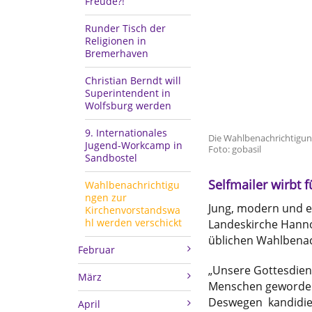
Freude?!
Runder Tisch der
Religionen in
Bremerhaven
Christian Berndt will
Superintendent in
Wolfsburg werden
9. Internationales
Die Wahlbenachrichtigun
Jugend-Workcamp in
Foto: gobasil
Sandbostel
Selfmailer wirbt 
Wahlbenachrichtigu
ngen zur
Jung, modern und e
Kirchenvorstandswa
hl werden verschickt
Landeskirche Hannov
üblichen Wahlbenac
Februar
„Unsere Gottesdiens
März
Menschen geworden.
Deswegen kandidiere
April