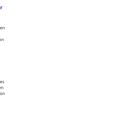
r
sen
on
des
en
ion