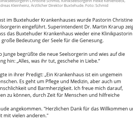
inikseelsorgerin Christine Schmid, Klinikseelsorgerin Heike Kehlenbeck,
ndreas Kleinheinz, Ärztlicher Direktor Buxtehude. Foto: Schmid
nst im Buxtehuder Krankenhauses wurde Pastorin Christine
elsorgerin eingeführt. Superintendent Dr. Martin Krarup zei
dass das Buxtehuder Krankenhaus wieder eine Klinikpastorin
e große Bedeutung der Seele für die Genesung.
ro Junge begrüßte die neue Seelsorgerin und wies auf die
ng hin: „Alles, was ihr tut, geschehe in Liebe.“
gte in ihrer Predigt: „Ein Krankenhaus ist ein ungemein
enschen. Es geht um Pflege und Medizin, aber auch um
chlichkeit und Barmherzigkeit. Ich freue mich darauf,
ten zu können, durch Zeit für Menschen und hilfreiche
tehude angekommen. "Herzlichen Dank für das Willkommen 
 mit vielen anderen."