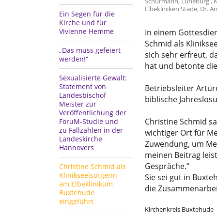
Schürmann, Lüneburg , Kl
Elbekliniken Stade, Dr. A
Ein Segen für die
Kirche und für
Vivienne Hemme
In einem Gottesdie
Schmid als Klinikse
„Das muss gefeiert
sich sehr erfreut, 
werden!“
hat und betonte di
Sexualisierte Gewalt:
Statement von
Betriebsleiter Artu
Landesbischof
biblische Jahreslosu
Meister zur
Veröffentlichung der
Christine Schmid sa
ForuM-Studie und
zu Fallzahlen in der
wichtiger Ort für M
Landeskirche
Zuwendung, um Mens
Hannovers
meinen Beitrag leis
Gespräche.“
Christine Schmid als
Klinikseelsorgerin
Sie sei gut in Bux
am Elbeklinikum
die Zusammenarbeit
Buxtehude
eingeführt
Kirchenkreis Buxtehude