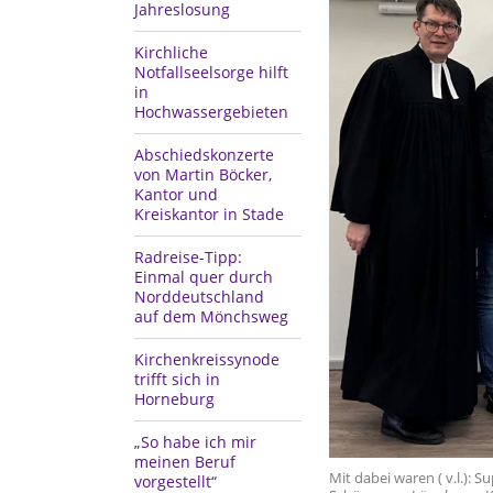
Jahreslosung
Kirchliche
Notfallseelsorge hilft
in
Hochwassergebieten
Abschiedskonzerte
von Martin Böcker,
Kantor und
Kreiskantor in Stade
Radreise-Tipp:
Einmal quer durch
Norddeutschland
auf dem Mönchsweg
Kirchenkreissynode
trifft sich in
Horneburg
„So habe ich mir
meinen Beruf
Mit dabei waren ( v.l.): S
vorgestellt“