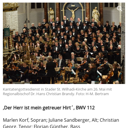
Kantatengottesdienst in Stader St. Wilhadi-Kirche am 26. Mai mit
Regionalbischof Dr. Hans Christian Brandy. Foto: H-M. Bertram
,Der Herr ist mein getreuer Hirt´, BWV 112
Marlen Korf, Sopran; Juliane Sandberger, Alt; Christian
Georg, Tenor; Florian Günther, Bass