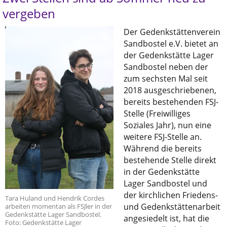
vergeben
Der Gedenkstättenverein
Sandbostel e.V. bietet an
der Gedenkstätte Lager
Sandbostel neben der
zum sechsten Mal seit
2018 ausgeschriebenen,
bereits bestehenden FSJ-
Stelle (Freiwilliges
Soziales Jahr), nun eine
weitere FSJ-Stelle an.
Während die bereits
bestehende Stelle direkt
in der Gedenkstätte
Lager Sandbostel und
der kirchlichen Friedens-
Tara Huland und Hendrik Cordes
und Gedenkstättenarbeit
arbeiten momentan als FSJler in der
Gedenkstätte Lager Sandbostel.
angesiedelt ist, hat die
Foto: Gedenkstätte Lager