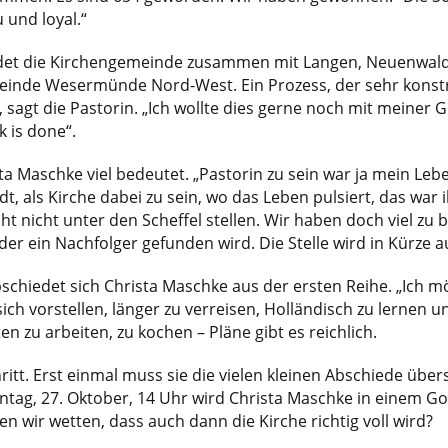
 und loyal.“
ildet die Kirchengemeinde zusammen mit Langen, Neuenwa
nde Wesermünde Nord-West. Ein Prozess, der sehr konstrukt
, sagt die Pastorin. „Ich wollte dies gerne noch mit meine
k is done“.
ta Maschke viel bedeutet. „Pastorin zu sein war ja mein Lebe
als Kirche dabei zu sein, wo das Leben pulsiert, das war ihr
ht nicht unter den Scheffel stellen. Wir haben doch viel zu bi
der ein Nachfolger gefunden wird. Die Stelle wird in Kürze 
chiedet sich Christa Maschke aus der ersten Reihe. „Ich 
ch vorstellen, länger zu verreisen, Holländisch zu lernen un
n zu arbeiten, zu kochen – Pläne gibt es reichlich.
hritt. Erst einmal muss sie die vielen kleinen Abschiede ü
ntag, 27. Oktober, 14 Uhr wird Christa Maschke in einem 
n wir wetten, dass auch dann die Kirche richtig voll wird?