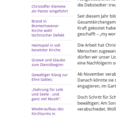
die Debstedter: treu
Christoffer Klemme
als Pastor eingeführt
Seit diesem Jahr b
Brand in
Gesamtkirchengemei
Bremerhavener
Kraft gekostet habe
Kirche wohl
geschafft – „my wor
technischer Defekt
Die Arbeit hat Chris
Heimspiel in voll
besetzter Kirche:
Menschen zugewandt, 
dürfen wir unser Lic
Groove und Glaube
eine Nachfolgerin o
zum Dienstbeginn
Ab November verabs
Gewaltiger Klang zur
Ehre Gottes:
Danach könnte sie si
engagieren, im Garte
„Nahrung für Leib
und Seele - und
Doch Schritt für Sc
ganz viel Musik“:
bewältigen: Am Son
verabschiedet. Wolle
Wiederaufbau des
Kirchturms in