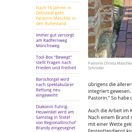
Nach 16 Jahren in
Debstedt geht
Pastorin Maschke in
den Ruhestand
Immer gut versorgt
am Radfernweg
Mönchsweg
Tool-Box "Bewegt"
stellt Fragen nach
Pastorin Christa Maschke
Frieden und Freiheit
Schröder
Barockorgel wird
übrigens die allerer
nach spektakulärer
Rettung neu
integriert gewesen.
eingeweiht
Pastorin.“ So habe
Diakonin Fuhrig-
Auch die Arbeit im 
Heuwinkel wird am
Nach einem Brand s
Samstag in Stotel
von Regionalbischof
mit einer Wette ge
Brandy eingesegnet
Festgottesdienst ko