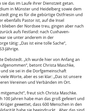
sie das im Laufe ihrer Dienstzeit getan.
dium in Münster und Heidelberg sowie dem
xstedt ging es für die gebürtige Ostfriesin und
 ebenfalls Pastor ist, auf die Insel
e blieben der Nordsee treu, gingen aber nach
 zurück aufs Festland: nach Cuxhaven-
war sie unter anderem in der
rge tätig: „Das ist eine tolle Sache“,
3-Jährige.
te Debstedt. „Ich wurde hier von Anfang an
 aufgenommen“, betont Christa Maschke,
t und sie sei in die Dorfgemeinschaft
ele Worte, aber es sei klar: „Das ist unsere
nderen Vereinen und Verbänden im Ort.
s mitgemacht“, freut sich Christa Maschke.
h 100 Jahren habe man das groß gefeiert und
 Krüger gewettet, dass 600 Menschen in den
darität habe sie beeindruckt. „Aber das sind