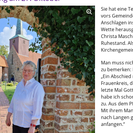
Sie hat eine T
vors Gemeinde
Anschlagen ins
Wette herausg
Christa Maschk
Ruhestand. Als
Kirchengemein
Man muss nich
zu bemerken: D
„Ein Abschied
Frauenkreis, d
letzte Mal Go
habe ich schon
zu. Aus dem Pf
Mit ihrem Mann
nach Langen g
anfangen.“