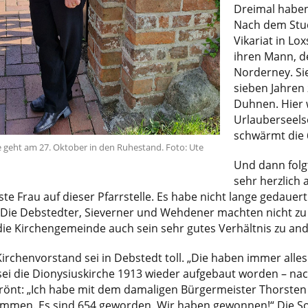
Dreimal haben 
Nach dem Stu
Vikariat in Lo
ihren Mann, der
Norderney. Si
sieben Jahren
Duhnen. Hier 
Urlauberseelso
schwärmt die 6
 geht am 27. Oktober in den Ruhestand. Foto: Ute
Und dann folg
sehr herzlich
ste Frau auf dieser Pfarrstelle. Es habe nicht lange gedauer
 Die Debstedter, Sieverner und Wehdener machten nicht zu vi
 die Kirchengemeinde auch sein sehr gutes Verhältnis zu a
Kirchenvorstand sei in Debstedt toll. „Die haben immer alle
ei die Dionysiuskirche 1913 wieder aufgebaut worden – nac
krönt: „Ich habe mit dem damaligen Bürgermeister Thorsten
mmen. Es sind 654 geworden. Wir haben gewonnen!“ Die Soli