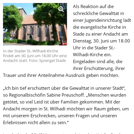
Als Reaktion auf die
schreckliche Gewalttat in
einer Jugendeinrichtung lädt
die evangelische Kirche in
Stade zu einer Andacht am
Dienstag, 30. Juni um 18.00
Uhr in die Stader St.-
In der Stader St.-Wilhadi-Kirche
Wilhadi-Kirche ein.
findet am 30. Juni um 18.00 Uhr eine
Andacht statt. Foto: Sprengel Stade
Eingeladen sind alle, die
ihrer Erschütterung, ihrer
Trauer und ihrer Anteilnahme Ausdruck geben möchten.
„Ich bin tief erschüttert über die Gewalttat in unserer Stadt“,
so Regionalbischöfin Sabine Preuschoff. „Menschen wurden
getötet, so viel Leid ist über Familien gekommen. Mit der
Andacht morgen in St. Wilhadi möchten wir Raum geben, um
mit unserem Erschrecken, unseren Fragen und unseren
Erlebnissen nicht allein zu sein.“