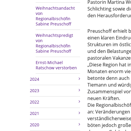
Pastorin Martina Wü
Weihnachtsandacht
Schlichting sowie d
von
den Herausforderun
Regionalbischöfin
Sabine Preuschoff
Preuschoff erhielt b
Weihnachtspredigt
einen klaren Eindr
von
Strukturen im östli
Regionalbischöfin
und den Belastung
Sabine Preuschoff
pastoralen Vakanze
Ernst-Michael
„Diese Region hat 
Ratschow verstorben
Monaten enorm viel 
betonte denn auch 
2024
Tiemann und würdi
2023
Zusammenspiel von
neuen Kräften.
2022
Die Regionalbischöf
an: Veränderungen 
2021
verständlicherweise
2020
böten jedoch groß