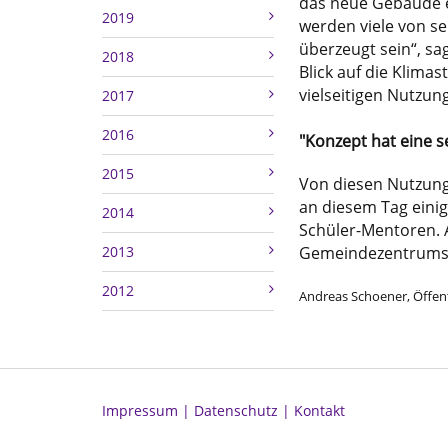
das neue Gebäude e
2019
werden viele von s
überzeugt sein“, sag
2018
Blick auf die Klima
vielseitigen Nutzun
2017
2016
"Konzept hat eine s
2015
Von diesen Nutzung
an diesem Tag einig
2014
Schüler-Mentoren. A
2013
Gemeindezentrums e
2012
Andreas Schoener, Öffent
Impressum |
Datenschutz |
Kontakt