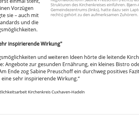
rst einmal steht,
Strukturen des Kirchenkreises einführen. Bjørn-
einen Vorzügen
Gemeindezentrums (links), hatte dazu sein Lapt
rechts) gehört zu den aufmerksamen Zuhörern.
te sie – auch mit
standards und die
gsmöglichkeiten.
ehr inspirierende Wirkung"
smöglichkeiten und weiteren Ideen hörte die leitende Kir
e: Angebote zur gesunden Ernährung, ein kleines Bistro od
m Ende zog Sabine Preuschoff ein durchweg positives Fazit
ine sehr inspirierende Wirkung.“
lichkeitsarbeit Kirchenkreis Cuxhaven-Hadeln