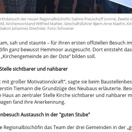
rittsbesuch der neuen Regionalbischöfin Sabine Preuschoff (vorne, Zweite vo
ld, Kirchenvorstand Wilfried Mahler, Geschäftsführer Bjørn-Arne Klaehn, Ki
 Diakon Johannes Drechsler. Foto: Schoener
am, sah und staunte – für ihren ersten offiziellen Besuch i
öfin ganz bewusst Hemmoor ausgesucht. Dort entsteht da
„Kirchengemeinde an der Oste“ bilden soll.
 Stelle sichtbarer und nahbarer
t mit großer Motivationskraft“, sagte sie beim Baustellenbe
erstin Tiemann die Grundzüge des Neubaus erläuterte. Beso
 Haus an zentraler Stelle Kirche sichtbarer und nahbarer m
agen fand ihre Anerkennung.
nbesuch Austausch in der "guten Stube"
ie Regionalbischöfin das Team der drei Gemeinden in der „