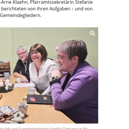
-Arne Klaehn, Pfarramtssekretärin Stefanie
r berichteten von ihren Aufgaben – und von
 Gemeindegliedern.
sst sich von Superintendentin Kerstin Tiemann in die