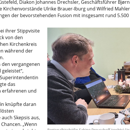
stefeld, Diakon Johannes Drechsler, Geschäftsführer Bjørn
ie Kirchenvorstände Ulrike Brauer-Iburg und Wilfried Mahle
gen der bevorstehenden Fusion mit insgesamt rund 5.500
ei ihrer Stippvisite
uck von den
chen Kirchenkreis
en während der
n.
in den vergangenen
geleistet“,
Superintendentin
gte das
 erfahrenen und
in knüpfte daran
lösten
 auch Skepsis aus,
e Chancen. „Wenn
Regionalbischöfin Sabine Preuschoff (rechts) lä