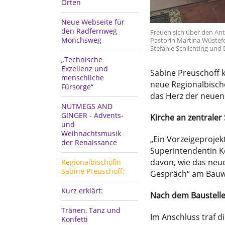
Orten
Neue Webseite für
den Radfernweg
Freuen sich über den Ant
Mönchsweg
Pastorin Martina Wüstefe
Stefanie Schlichting und
„Technische
Exzellenz und
Sabine Preuschoff k
menschliche
neue Regionalbisch
Fürsorge“
das Herz der neuen 
NUTMEGS AND
GINGER - Advents-
Kirche an zentraler
und
Weihnachtsmusik
„Ein Vorzeigeprojek
der Renaissance
Superintendentin K
davon, wie das neue
Regionalbischöfin
Sabine Preuschoff:
Gespräch“ am Bauw
Kurz erklärt:
Nach dem Baustelle
Tränen, Tanz und
Im Anschluss traf d
Konfetti