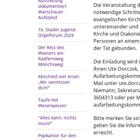
Ausstellung
Die Veranstaltung 
dokumentiert
Warschauer
notwendige Schritt
Aufstand
evangelischen Kirch
untereinander und 
16. Stader Jugend-
Kirche und Diakonie
Orgelforum 2024
Personen an einem 
Der Reiz des
der Tat gebunden.
Wassers am
Radfernweg
Die Einladung wird 
Mönchsweg
Ihnen Ute Dorczok,
Aufarbeitungskommi
Abschied von Arian:
„Wir vermissen
Mail unter ute.dor
dich!“
Niemann, Sekretaria
3604313 oder per M
Taufe mit
aufarbeitungskommi
Weserwasser:
"Alles kann, nichts
Bitte merken Sie si
muss!"
geben Sie die Infor
erreicht.
Popkantor für den