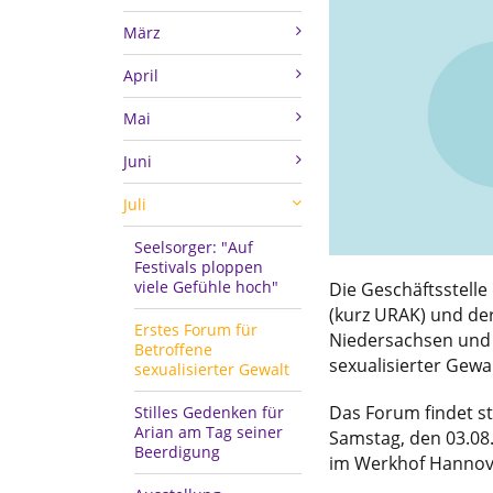
März
April
Mai
Juni
Juli
Seelsorger: "Auf
Festivals ploppen
viele Gefühle hoch"
Die Geschäftsstell
(kurz URAK) und de
Erstes Forum für
Niedersachsen und 
Betroffene
sexualisierter Gewa
sexualisierter Gewalt
Das Forum findet s
Stilles Gedenken für
Arian am Tag seiner
Samstag, den 03.08.
Beerdigung
im Werkhof Hannover