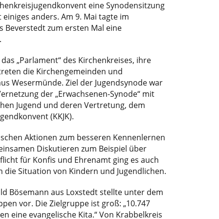
henkreisjugendkonvent eine Synodensitzung
st einiges anders. Am 9. Mai tagte im
Beverstedt zum ersten Mal eine
.
 das „Parlament“ des Kirchenkreises, ihre
rtreten die Kirchengemeinden und
 aus Wesermünde. Ziel der Jugendsynode war
Vernetzung der „Erwachsenen-Synode“ mit
chen Jugend und deren Vertretung, dem
ugendkonvent (KKJK).
ischen Aktionen zum besseren Kennenlernen
insamen Diskutieren zum Beispiel über
flicht für Konfis und Ehrenamt ging es auch
 die Situation von Kindern und Jugendlichen.
ild Bösemann aus Loxstedt stellte unter dem
pen vor. Die Zielgruppe ist groß: „10.747
n eine evangelische Kita.“ Von Krabbelkreis