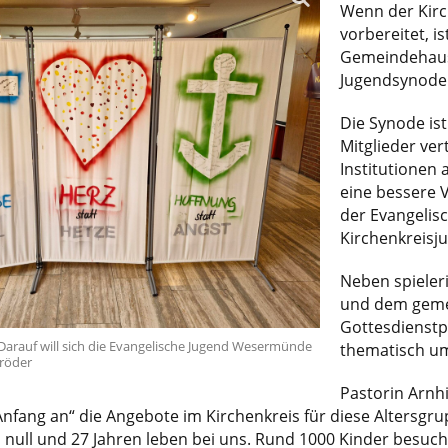
Wenn der Kirc
vorbereitet, i
Gemeindehaus 
Jugendsynode
Die Synode ist
Mitglieder ve
Institutionen
eine bessere 
der Evangelis
Kirchenkreisj
Neben spieler
und dem geme
Gottesdienstp
Darauf will sich die Evangelische Jugend Wesermünde
thematisch um
hröder
Pastorin Arnh
Anfang an“ die Angebote im Kirchenkreis für diese Altersgrup
ull und 27 Jahren leben bei uns. Rund 1000 Kinder besuche